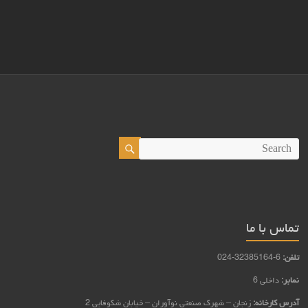
تماس با ما
تلفن:
6-32385164-024
نمابر:
داخلی 6
آدرس کارخانه:
زنجان – شهرک صنعتی نوآوران – خيابان شكوفايي 2