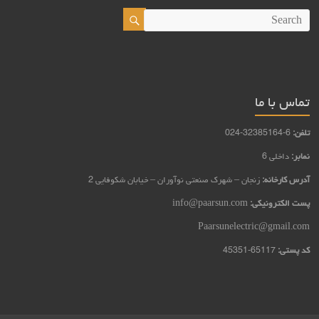
تماس با ما
تلفن:
6-32385164-024
نمابر:
داخلی 6
آدرس کارخانه:
زنجان – شهرک صنعتی نوآوران – خيابان شكوفايي 2
پست الکترونیکی:
info@paarsun.com
Paarsunelectric@gmail.com
کد پستی:
65117-45351