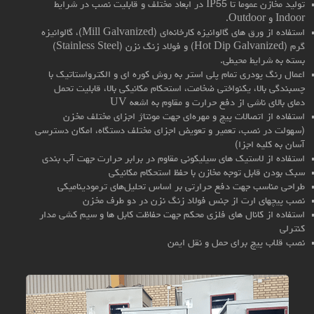
تولید مخازن عموما تا IP55 در ابعاد مختلف و قابلیت نصب در شرایط
Indoor و Outdoor.
استفاده از ورق های گالوانیزه کارخانه‌ای (Mill Galvanized)، گالوانیزه
گرم (Hot Dip Galvanized) و فولاد زنگ نزن (Stainless Steel)
بسته به شرایط محیطی.
اعمال رنگ پودری تمام پلی استر به روش کوره ای و الکترواستاتیک با
چسبندگی بالا، یکنواختی ضخامت، استحکام مکانیکی بالا، قابلیت تحمل
دمای بالای ناشی از دفع حرارت و مقاوم به اشعه UV
استفاده از اتصالات پیچ و مهره‌ای جهت مونتاژ اجزای مختلف مخزن
(سهولت در نصب، تعمیر و تعویض اجزای مختلف دستگاه، امکان دسترسی
آسان به کلیه اجزا)
استفاده از لاستیک های سیلیکونی مقاوم در برابر حرارت جهت آب بندی
سبک بودن قابل توجه مخازن با حفظ استحکام مکانیکی
طراحی مناسب جهت دفع حرارتی بر اساس تحلیل‌های ترمودینامیکی
نصب پیچهای ارت از جنس فولاد زنگ نزن در دو طرف مخزن
استفاده از کانال های فلزی محکم جهت حفاظت کابل ها و سیم کشی مدار
کنترلی
نصب قلاب پیچ برای حمل و نقل ایمن