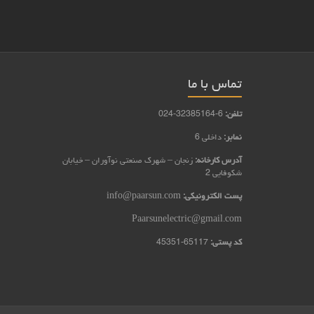
تماس با ما
تلفن:
6-32385164-024
نمابر:
داخلی 6
آدرس کارخانه:
زنجان – شهرک صنعتی نوآوران – خيابان
شكوفايي 2
پست الکترونیکی:
info@paarsun.com
Paarsunelectric@gmail.com
کد پستی:
65117-45351