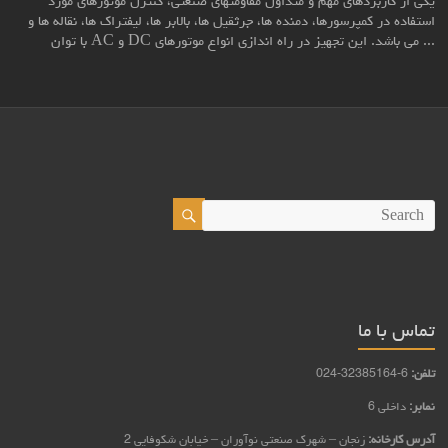
یکی از کاربردهای مهم و متداول مقاومتهای صنعتی، کنترل موتورهای مورد
استفاده در کمپرسورها، دمنده ها، جرثقیل ها، بالابر ها، لیفتراک ها، نقاله ها و
... می باشد. این تجهیز در راه اندازی انواع موتورهای DC و AC با توان
تماس با ما
تلفن:
6-32385164-024
نمابر:
داخلی 6
آدرس کارخانه:
زنجان – شهرک صنعتی نوآوران – خيابان شكوفايي 2