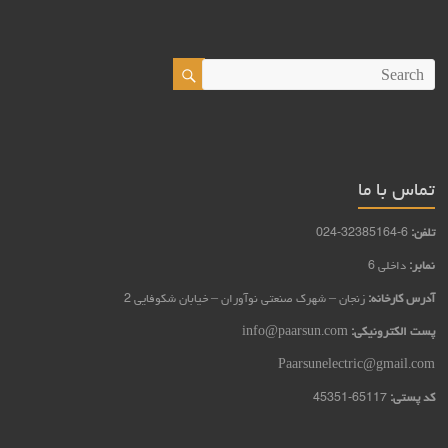
تماس با ما
تلفن:
6-32385164-024
نمابر:
داخلی 6
آدرس کارخانه:
زنجان – شهرک صنعتی نوآوران – خيابان شكوفايي 2
پست الکترونیکی:
info@paarsun.com
Paarsunelectric@gmail.com
کد پستی:
65117-45351