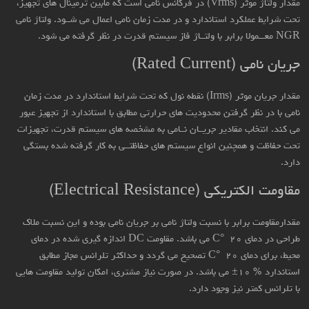
مقدار ولتاژ موثر (Vrms) در فرکانس نامی است که مابین ترمینال های تجهیز،
تحت شرایط عملکرد استاندارد و در مدت زمان نامی اعمال می شــود. ولتاژ نامی
NGR معـــمولا برابر با ولتــاژ فاز سیستم قدرت در نظر گرفته می شود.
جریان نامی (Rated Current)
مقدار جریان موثر (Irms) نقطه نول که تحت شرایط استاندارد در مدت زمان
نامی با در نظر گرفتن محدودیت های حرارتی مطابق با استاندارد از تجهیز عبور
می کند. انتخاب مقادیر جریــان نــامی به مشخصه های سیستم قدرت، تجهیزات
تحت حفاظت و همچنین انواع سیستم های حفاظتــی به کار گرفته شده بستگی
دارد.
مقاومت الکتریکی (Electrical Resistance)
مقدارمقاومت برابر با نسبت ولتاژ نامی بر جریان نامی بوده و این نسبت ملاک
طراحی در دمای C° ۲۰ می باشد. مقاومت DC اندازه گیری شده در دمای
محیط، برای دمای C° ۲۰ تصحیح می گردد و حداکثر تلرانس مجاز مطابق
استاندارد % ۱۰± می باشد. در صورت نیاز مشتری، امکان تولید مقاومت هایی
با تلرانس کمتر نیز وجود دارد.