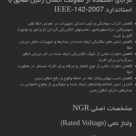
مزایای استفاده از مقاومت اتصال زمین مطابق با
استاندارد IEEE-142-2007
کاهش اثرات سوختگی و ذوب شدگی تجهیزات در معرض خطا نظیر
سوئیچگیر، ترانسفورماتور، ماشینهای الکتریکی گردان (ژنراتور و موتور)،
کابل و غیره.
کاهش تنش های مکانیکی ایجاد شده در مدارها و تجهیزات حامل جریان
خطا
کاهش خطرات ناشی از شوک الکتریکی ایجاد شده در اثر جریان خطای
سرگردان برای افراد
کاهش خطرات ناشی از موج انفجار و جرقه برای افراد مستقر در مجاورت
خطا
کاهش شیب جهش ولتاژ خط، در لحظه وقوع و رفع خطای زمین
کنترل ایمن اضافه ولتاژهای ایجاد شده و جلوگیری از وقوع خاموشی در
مدارهای دارای خطای زمین
مشخصات اصلی NGR
ولتاژ نامی (Rated Voltage)