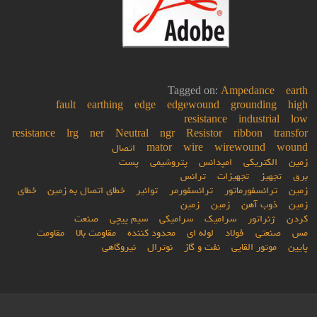
Tagged on:
Ampedance
earth
fault
earthing
edge
edgewound
grounding
high
resistance
industrial
low
resistance
lrg
ner
Neutral
ngr
Resistor
ribbon
transfor
wound
wirewound
wire
mator
اتصال
زمین
الکتریکی
امپدانس
پتروشیمی
پست
برق
تجهیز
تجهیزات
ترانس
زمین
ترانسفورماتور
ترانسفورمر
توانیر
خطای اتصال به زمین
خطای
زمین
ذوب آهن
زمین
زمین
کردن
ژنراتور
سرامیک
سرامیکی
سیم پیچی
صنعت
مس
صنعتی
فولاد
لوله ای
محدود کننده
مقاومت بالا
مقاومت
پایین
موتور القایی
نفت و گاز
نوترال
نیروگاهی