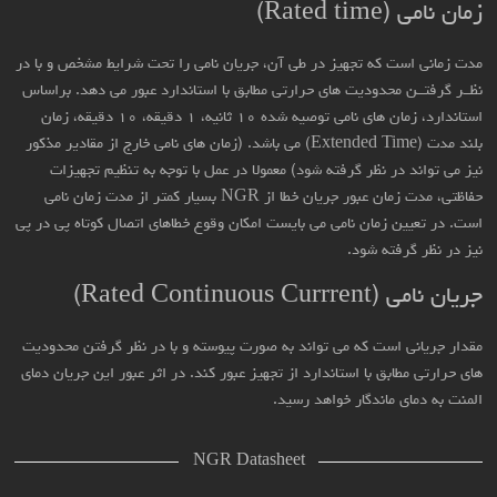
زمان نامی (Rated time)
مدت زمانی است که تجهیز در طی آن، جریان نامی را تحت شرایط مشخص و با در
نظــر گرفتــن محدودیت های حرارتی مطابق با استاندارد عبور می دهد. براساس
استاندارد، زمان های نامی توصیه شده ۱۰ ثانیه، ۱ دقیقه، ۱۰ دقیقه، زمان
بلند مدت (Extended Time) می باشد. (زمان های نامی خارج از مقادیر مذکور
نیز می تواند در نظر گرفته شود) معمولا در عمل با توجه به تنظیم تجهیزات
حفاظتی، مدت زمان عبور جریان خطا از NGR بسیار کمتر از مدت زمان نامی
است. در تعیین زمان نامی می بایست امکان وقوع خطاهای اتصال کوتاه پی در پی
نیز در نظر گرفته شود.
جریان نامی (Rated Continuous Currrent)
مقدار جریانی است که می تواند به صورت پیوسته و با در نظر گرفتن محدودیت
های حرارتی مطابق با استاندارد از تجهیز عبور کند. در اثر عبور این جریان دمای
المنت به دمای ماندگار خواهد رسید.
NGR Datasheet